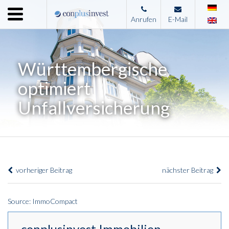
Menu
Anrufen
E-Mail
Home
Unternehmen
Württembergische
Leistungen
optimiert
Immobilienangebote
Unfallversicherung
News
Presse
Kontakt
vorheriger Beitrag
nächster Beitrag
Impressum
Source: ImmoCompact
conplusinvest Immobilien