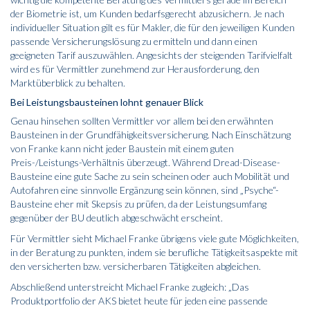
der Biometrie ist, um Kunden bedarfsgerecht abzusichern. Je nach
individueller Situation gilt es für Makler, die für den jeweiligen Kunden
passende Versicherungslösung zu ermitteln und dann einen
geeigneten Tarif auszuwählen. Angesichts der steigenden Tarifvielfalt
wird es für Vermittler zunehmend zur Herausforderung, den
Marktüberblick zu behalten.
Bei Leistungsbausteinen lohnt genauer Blick
Genau hinsehen sollten Vermittler vor allem bei den erwähnten
Bausteinen in der Grundfähigkeitsversicherung. Nach Einschätzung
von Franke kann nicht jeder Baustein mit einem guten
Preis-/Leistungs-Verhältnis überzeugt. Während Dread-Disease-
Bausteine eine gute Sache zu sein scheinen oder auch Mobilität und
Autofahren eine sinnvolle Ergänzung sein können, sind „Psyche“-
Bausteine eher mit Skepsis zu prüfen, da der Leistungsumfang
gegenüber der BU deutlich abgeschwächt erscheint.
Für Vermittler sieht Michael Franke übrigens viele gute Möglichkeiten,
in der Beratung zu punkten, indem sie berufliche Tätigkeitsaspekte mit
den versicherten bzw. versicherbaren Tätigkeiten abgleichen.
Abschließend unterstreicht Michael Franke zugleich: „Das
Produktportfolio der AKS bietet heute für jeden eine passende