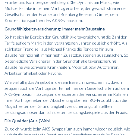
Franke und Bornberg derzeit die größte Dynamik am Markt, wie
Michael Franke in seinem Vortrag erörterte, der geschäftsführende
Gesellschafter der Franke und Bornberg Research GmbH, dem
Kooperationspartner des AKS-Symposium.
Grundfähigkeitsversicherung: Immer mehr Bausteine
So hat sich im Bereich der Grundfähigkeitsversicherung die Zahl der
Tarife auf dem Markt in den vergangenen Jahren deutlich erhöht. Als
stärkster Trend sei laut Michael Franke die Tendenz hin zum
Bausteinprinzip mit immer mehr Zusatzbausteinen auszumachen. So
bieten etliche Versicherer in der Grundfähigkeitsversicherung
Bausteine wie Schwere Krankheiten, Mobilität bzw. Autofahren,
Arbeitsunfähigkeit oder Psyche.
Wie vielfältig das Angebot in diesem Bereich inzwischen ist, davon
zeugten auch die Vorträge der teilnehmenden Gesellschaften auf dem
AKS-Symposium. So zeigten die Experten der Versicherer im Rahmen
ihrer Vorträge neben der Absicherung über ein BU-Produkt auch die
Möglichkeiten der Grundfähigkeitsversicherung auf, stellten
Leistungsauslöser dar, schilderten Leistungsbeispiele aus der Praxis.
Die Qual der (Aus-)Wahl
Zugleich wurde beim AKS-Symposium auch immer wieder deutlich, wie
wichtig die kompetente Beratung des Vermittlers gerade im Bereich