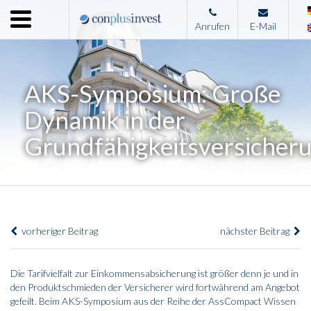
Menu
Anrufen
E-Mail
Home
Unternehmen
AKS-Symposium: Große
Leistungen
Dynamik in der
Immobilienangebote
Grundfähigkeitsversicher
News
Presse
Kontakt
vorheriger Beitrag
nächster Beitrag
Impressum
Die Tarifvielfalt zur Einkommensabsicherung ist größer denn je und in
den Produktschmieden der Versicherer wird fortwährend am Angebot
gefeilt. Beim AKS-Symposium aus der Reihe der AssCompact Wissen