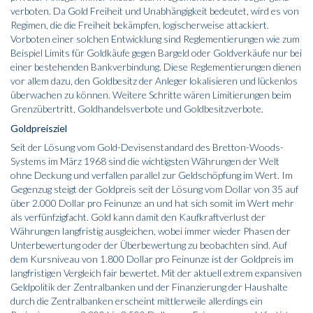
verboten. Da Gold Freiheit und Unabhängigkeit bedeutet, wird es von
Regimen, die die Freiheit bekämpfen, logischerweise attackiert.
Vorboten einer solchen Entwicklung sind Reglementierungen wie zum
Beispiel Limits für Goldkäufe gegen Bargeld oder Goldverkäufe nur bei
einer bestehenden Bankverbindung. Diese Reglementierungen dienen
vor allem dazu, den Gold­besitz der Anleger lokalisieren und lückenlos
überwachen zu können. Weitere Schritte wären Limitierungen beim
Grenzübertritt, Goldhandelsverbote und Goldbesitzverbote.
Goldpreisziel
Seit der Lösung vom Gold-­Devisenstandard des Bretton-Woods-
Systems im März 1968 sind die wichtigsten Währungen der Welt
ohne Deckung und verfallen parallel zur Geldschöpfung im Wert. Im
Gegenzug steigt der Goldpreis seit der Lösung vom Dollar von 35 auf
über 2.000 Dollar pro Feinunze an und hat sich somit im Wert mehr
als verfünfzigfacht. Gold kann damit den Kaufkraftverlust der
Währungen langfristig ausgleichen, wobei immer wieder Phasen der
Unterbewertung oder der Überbewertung zu beobachten sind. Auf
dem Kursniveau von 1.800 Dollar pro Feinunze ist der Goldpreis im
langfristigen Vergleich fair bewertet. Mit der aktuell extrem expansiven
Geldpolitik der Zentralbanken und der Finanzierung der Haushalte
durch die Zentralbanken erscheint mittlerweile allerdings ein