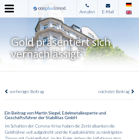
Menu
Anrufen
E-Mail
Home
Unternehmen
Gold präsentiert sich
Leistungen
vernachlässigt
Immobilienangebote
News
Presse
vorheriger Beitrag
nächster Beitrag
Kontakt
Impressum
Ein Beitrag von Martin Siegel, Edelmetallexperte und
Geschäftsführer der Stabilitas GmbH
Im Schatten der Corona-Krise haben die Zentralbanken die
Geldhähne voll aufgedreht und die Kapitalmärkte zu niedrigsten
Zinsen mit Geld geflutet. In der Folge ziehen die Inflationsraten