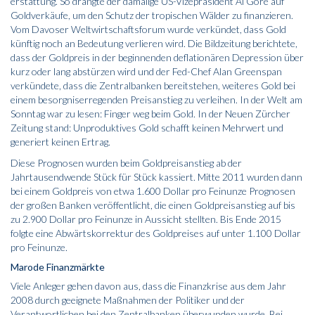
erstattung. So drängte der damalige US-Vizepräsident Al Gore auf
Goldverkäufe, um den Schutz der tropischen Wälder zu finanzieren.
Vom Davoser Weltwirtschaftsforum wurde verkündet, dass Gold
künftig noch an Bedeutung verlieren wird. Die Bildzeitung berichtete,
dass der Goldpreis in der beginnenden deflationären Depression über
kurz oder lang abstürzen wird und der Fed-Chef Alan Greenspan
verkündete, dass die Zentralbanken bereitstehen, weiteres Gold bei
einem besorgniserregenden Preisanstieg zu verleihen. In der Welt am
Sonntag war zu lesen: Finger weg beim Gold. In der Neuen Zürcher
Zeitung stand: Unproduktives Gold schafft keinen Mehrwert und
generiert keinen Ertrag.
Diese Prognosen wurden beim Goldpreisanstieg ab der
Jahrtausendwende Stück für Stück kassiert. Mitte 2011 wurden dann
bei einem Goldpreis von etwa 1.600 Dollar pro Feinunze Prognosen
der großen Banken veröffentlicht, die einen Goldpreisanstieg auf bis
zu 2.900 Dollar pro Feinunze in Aussicht stellten. Bis Ende 2015
folgte eine Abwärtskorrektur des Goldpreises auf unter 1.100 Dollar
pro Feinunze.
Marode Finanzmärkte
Viele Anleger gehen davon aus, dass die Finanzkrise aus dem Jahr
2008 durch geeignete Maßnahmen der Politiker und der
Verantwortlichen bei den Zentralbanken überwunden wurde. Bei