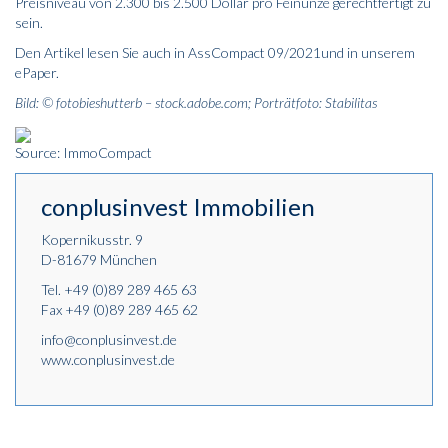
Preisniveau von 2.300 bis 2.500 Dollar pro Feinunze gerechtfertigt zu
sein.
Den Artikel lesen Sie auch in AssCompact 09/2021und in unserem
ePaper
.
Bild: © fotobieshutterb – stock.adobe.com; Porträtfoto: Stabilitas
Source: ImmoCompact
conplusinvest Immobilien
Kopernikusstr. 9
D-81679 München
Tel.
+49 (0)89 289 465 63
Fax +49 (0)89 289 465 62
info@conplusinvest.de
www.conplusinvest.de