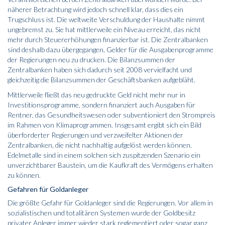
näherer Betrachtung wird jedoch schnell klar, dass dies ein
Trugschluss ist. Die weltweite Verschuldung der Haushalte nimmt
ungebremst zu. Sie hat mittlerweile ein Niveau erreicht, das nicht
mehr durch Steuer­erhöhungen finanzierbar ist. Die Zentralbanken
sind deshalb dazu übergegangen, Gelder für die Ausgabenprogramme
der Regierungen neu zu drucken. Die Bilanzsummen der
Zentralbanken haben sich dadurch seit 2008 vervielfacht und
gleichzeitig die Bilanzsummen der Geschäftsbanken aufgebläht.
Mittlerweile fließt das neu gedruckte Geld nicht mehr nur in
Investitionsprogramme, sondern finanziert auch Ausgaben für
Rentner, das Gesundheitswesen oder subventioniert den Strompreis
im Rahmen von Klimaprogrammen. Insgesamt ergibt sich ein Bild
überforderter Regierungen und verzweifelter Aktionen der
Zentralbanken, die nicht nach­haltig aufgelöst werden können.
Edelmetalle sind in einem solchen sich zuspitzenden Szenario ein
unverzichtbarer Baustein, um die Kaufkraft des Vermögens erhalten
zu können.
Gefahren für Goldanleger
Die größte Gefahr für Gold­anleger sind die Regierungen. Vor allem in
sozialistischen und totalitären Systemen wurde der Goldbesitz
privater Anleger immer wieder stark reglementiert oder sogar ganz