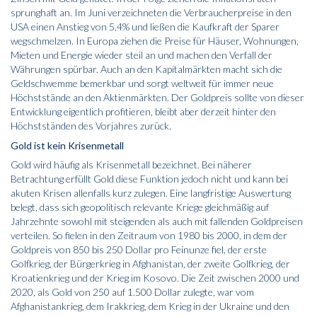
sprunghaft an. Im Juni verzeichneten die Verbraucherpreise in den
USA einen Anstieg von 5,4% und ließen die Kaufkraft der Sparer
wegschmelzen. In Europa ziehen die Preise für Häuser, Wohnungen,
Mieten und Energie wieder steil an und machen den Verfall der
Währungen spürbar. Auch an den Kapitalmärkten macht sich die
Geldschwemme bemerkbar und sorgt weltweit für immer neue
Höchststände an den Aktienmärkten. Der Goldpreis sollte von dieser
Entwicklung eigentlich profitieren, bleibt aber derzeit hinter den
Höchstständen des Vorjahres zurück.
Gold ist kein Krisenmetall
Gold wird häufig als Krisenmetall bezeichnet. Bei näherer
Betrachtung erfüllt Gold diese Funktion jedoch nicht und kann bei
akuten Krisen allenfalls kurz zulegen. Eine langfristige Auswertung
belegt, dass sich geopolitisch relevante Kriege gleichmäßig auf
Jahrzehnte sowohl mit steigenden als auch mit fallenden Goldpreisen
verteilen. So fielen in den Zeitraum von 1980 bis 2000, in dem der
Goldpreis von 850 bis 250 Dollar pro Feinunze fiel, der erste
Golfkrieg, der Bürgerkrieg in Afghanistan, der zweite Golfkrieg, der
Kroatienkrieg und der Krieg im Kosovo. Die Zeit zwischen 2000 und
2020, als Gold von 250 auf 1.500 Dollar zulegte, war vom
Afghanistankrieg, dem Irakkrieg, dem Krieg in der Ukraine und den