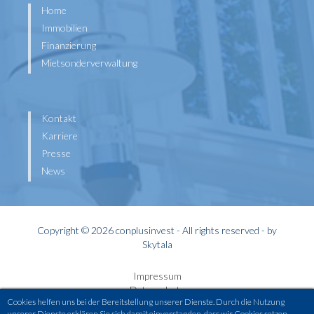
Home
Immobilien
Finanzierung
Mietsonderverwaltung
Kontakt
Karriere
Presse
News
Copyright © 2026 conplusinvest - All rights reserved - by
Skytala
Impressum
Datenschutz
Cookies helfen uns bei der Bereitstellung unserer Dienste. Durch die Nutzung
Widerrufsbelehrung
unserer Dienste erklären Sie sich damit einverstanden, dass wir Cookies setzen.