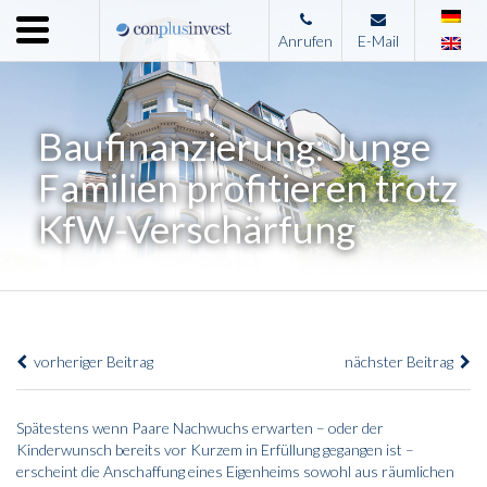
Menu
Anrufen
E-Mail
Home
Unternehmen
Baufinanzierung: Junge
Leistungen
Familien profitieren trotz
Immobilienangebote
KfW-Verschärfung
News
Presse
Kontakt
vorheriger Beitrag
nächster Beitrag
Impressum
Spätestens wenn Paare Nachwuchs erwarten – oder der
Kinderwunsch bereits vor Kurzem in Erfüllung gegangen ist –
erscheint die Anschaffung eines Eigenheims sowohl aus räumlichen