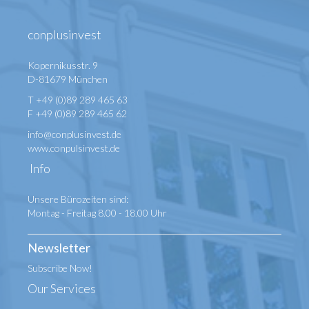
conplusinvest
Kopernikusstr. 9
D-81679 München
T +49 (0)89 289 465 63
F +49 (0)89 289 465 62
info@conplusinvest.de
www.conpulsinvest.de
Info
Unsere Bürozeiten sind:
Montag - Freitag 8.00 - 18.00 Uhr
Newsletter
Subscribe Now!
Our Services