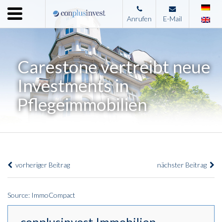
Menu
Anrufen
E-Mail
Home
Unternehmen
Carestone vertreibt neue
Leistungen
Investments in
Immobilienangebote
Pflegeimmobilien
News
Presse
Kontakt
vorheriger Beitrag
nächster Beitrag
Impressum
Source: ImmoCompact
conplusinvest Immobilien