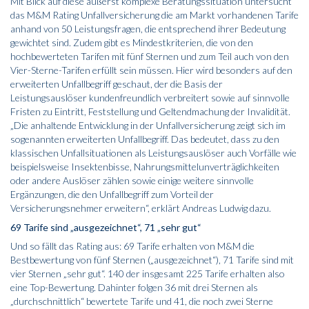
Mit Blick auf diese äußerst komplexe Beratungssituation untersucht
das M&M Rating Unfallversicherung die am Markt vorhandenen Tarife
anhand von 50 Leistungsfragen, die entsprechend ihrer Bedeutung
gewichtet sind. Zudem gibt es Mindestkriterien, die von den
hochbewerteten Tarifen mit fünf Sternen und zum Teil auch von den
Vier-Sterne-Tarifen erfüllt sein müssen. Hier wird besonders auf den
erweiterten Unfallbegriff geschaut, der die Basis der
Leistungsauslöser kundenfreundlich verbreitert sowie auf sinnvolle
Fristen zu Eintritt, Feststellung und Geltendmachung der Invalidität.
„Die anhaltende Entwicklung in der Unfallversicherung zeigt sich im
sogenannten erweiterten Unfallbegriff. Das bedeutet, dass zu den
klassischen Unfallsituationen als Leistungsauslöser auch Vorfälle wie
beispielsweise Insektenbisse, Nahrungsmittelunverträglichkeiten
oder andere Auslöser zählen sowie einige weitere sinnvolle
Ergänzungen, die den Unfallbegriff zum Vorteil der
Versicherungsnehmer erweitern“, erklärt Andreas Ludwig dazu.
69 Tarife sind „ausgezeichnet“, 71 „sehr gut“
Und so fällt das Rating aus: 69 Tarife erhalten von M&M die
Bestbewertung von fünf Sternen („ausgezeichnet“), 71 Tarife sind mit
vier Sternen „sehr gut“. 140 der insgesamt 225 Tarife erhalten also
eine Top-Bewertung. Dahinter folgen 36 mit drei Sternen als
„durchschnittlich“ bewertete Tarife und 41, die noch zwei Sterne