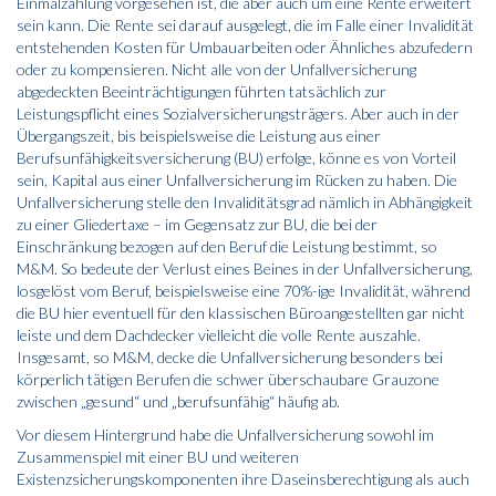
Einmalzahlung vorgesehen ist, die aber auch um eine Rente erweitert
sein kann. Die Rente sei darauf ausgelegt, die im Falle einer Invalidität
entstehenden Kosten für Umbauarbeiten oder Ähnliches abzufedern
oder zu kompensieren. Nicht alle von der Unfallversicherung
abgedeckten Beeinträchtigungen führten tatsächlich zur
Leistungspflicht eines Sozialversicherungsträgers. Aber auch in der
Übergangszeit, bis beispielsweise die Leistung aus einer
Berufsunfähigkeitsversicherung (BU) erfolge, könne es von Vorteil
sein, Kapital aus einer Unfallversicherung im Rücken zu haben. Die
Unfallversicherung stelle den Invaliditätsgrad nämlich in Abhängigkeit
zu einer Gliedertaxe – im Gegensatz zur BU, die bei der
Einschränkung bezogen auf den Beruf die Leistung bestimmt, so
M&M. So bedeute der Verlust eines Beines in der Unfallversicherung,
losgelöst vom Beruf, beispielsweise eine 70%-ige Invalidität, während
die BU hier eventuell für den klassischen Büroangestellten gar nicht
leiste und dem Dachdecker vielleicht die volle Rente auszahle.
Insgesamt, so M&M, decke die Unfallversicherung besonders bei
körperlich tätigen Berufen die schwer überschaubare Grauzone
zwischen „gesund“ und „berufsunfähig“ häufig ab.
Vor diesem Hintergrund habe die Unfallversicherung sowohl im
Zusammenspiel mit einer BU und weiteren
Existenzsicherungskomponenten ihre Daseinsberechtigung als auch