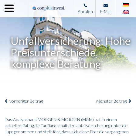
Menu
Anrufen
E-Mail
Home
Unternehmen
Unfallversicherung: Hohe
Leistungen
Preisunterschiede,
Immobilienangebote
komplexe Beratung
News
Presse
Kontakt
vorheriger Beitrag
nächster Beitrag
Impressum
Das Analysehaus MORGEN & MORGEN (M&M) hat in einem
aktuellen Rating die Tariflandschaft der Unfallversicherung unter die
Lupe genommen und stellt fest, dass sich diese über die vergangenen