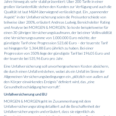
Jahre hinweg als sehr stabil präsentiert: Über 200 Tarife in einer
großen Variantenfülle stehen den Kunden zur Verfügung und auch die
Qualität ist laut M&M überwiegend verlässlich gut. Ein „spannender
Aspekt“ in der Unfallversicherung seien die Preisunterschiede von
teilweise über 200%, erläutert Andreas Ludwig, Bereichsleiter Rating
und Analyse bei MORGEN & MORGEN. So koste beispielsweise für
einen 30-jährigen Versicherungskaufmann, der bei einer Vollinvalidität
eine Versicherungssumme von 1.000.000 Euro möchte, der
günstigste Tarif ohne Progression 523,60 Euro – der teuerste Tarif
sei hingegen für 1.364,88 Euro jährlich zu haben. Bei einer
Progression von 350% liege der günstigste Tarif bei 196,05 Euro und
der teuerste bei 535,96 Euro pro Jahr.
Eine Unfallversicherung soll unvorhergesehenen Kosten absichern,
die durch einen Unfall entstehen, wobei als ein Unfall im Sinne der
Allgemeinen Versicherungsbedingungen ein „plötzlich von außen auf
den Körper einwirkendes Ereignis“ definiert wird, das „eine
Gesundheitsschädigung hervorruft“.
Unfallversicherung und BU
MORGEN & MORGEN geht im Zusammenhang mit dem
Unfallversicherungsrating detailliert auf die Beschaffenheit der
Unfallversicherung ein und erläutert, dass sie eigentlich als