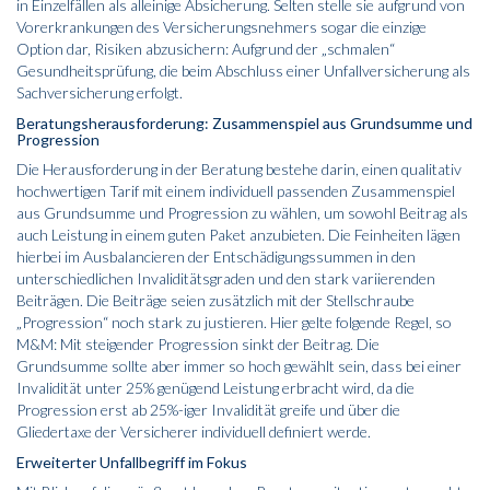
in Einzelfällen als alleinige Absicherung. Selten stelle sie aufgrund von
Vorerkrankungen des Versicherungsnehmers sogar die einzige
Option dar, Risiken abzusichern: Aufgrund der „schmalen“
Gesundheitsprüfung, die beim Abschluss einer Unfallversicherung als
Sachversicherung erfolgt.
Beratungsherausforderung: Zusammenspiel aus Grundsumme und
Progression
Die Herausforderung in der Beratung bestehe darin, einen qualitativ
hochwertigen Tarif mit einem individuell passenden Zusammenspiel
aus Grundsumme und Progression zu wählen, um sowohl Beitrag als
auch Leistung in einem guten Paket anzubieten. Die Feinheiten lägen
hierbei im Ausbalancieren der Entschädigungssummen in den
unterschiedlichen Invaliditätsgraden und den stark variierenden
Beiträgen. Die Beiträge seien zusätzlich mit der Stellschraube
„Progression“ noch stark zu justieren. Hier gelte folgende Regel, so
M&M: Mit steigender Progression sinkt der Beitrag. Die
Grundsumme sollte aber immer so hoch gewählt sein, dass bei einer
Invalidität unter 25% genügend Leistung erbracht wird, da die
Progression erst ab 25%-iger Invalidität greife und über die
Gliedertaxe der Versicherer individuell definiert werde.
Erweiterter Unfallbegriff im Fokus