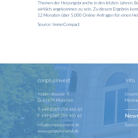
Themen der Heizungsbranche in den letzten Jahren. B
wirklich angekommen zu sein. Zu diesem Ergebnis kom
12 Monaten über 5.000 Online-Anfragen für einen He
Source: ImmoCompact
conplusinvest
Info
Kopernikusstr. 9
Unsere
D-81679 München
Montag 
T +49 (0)89 289 465 63
News
F +49 (0)89 289 465 62
info@conplusinvest.de
Subscr
www.conpulsinvest.de