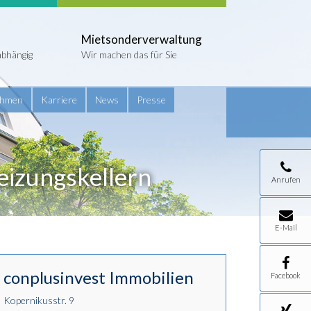
Mietsonderverwaltung
abhängig
Wir machen das für Sie
ehmen
Karriere
News
Presse
eizungskellern
Anrufen
E-Mail
conplusinvest Immobilien
Facebook
Kopernikusstr. 9