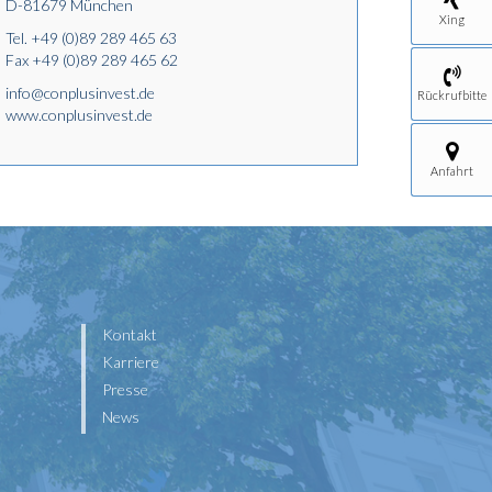
D-81679 München
Xing
Tel.
+49 (0)89 289 465 63
Fax +49 (0)89 289 465 62
info@conplusinvest.de
Rückrufbitte
www.conplusinvest.de
Anfahrt
Kontakt
Karriere
Presse
News