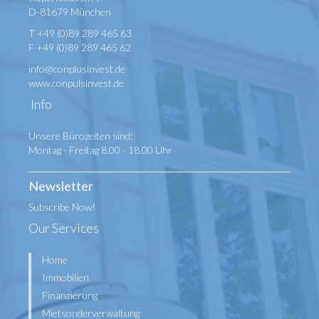
D-81679 München
T +49 (0)89 289 465 63
F +49 (0)89 289 465 62
info@conplusinvest.de
www.conpulsinvest.de
Info
Unsere Bürozeiten sind:
Montag - Freitag 8.00 - 18.00 Uhr
Newsletter
Subscribe Now!
Our Services
Home
Immobilien
Finanzierung
Mietsonderverwaltung