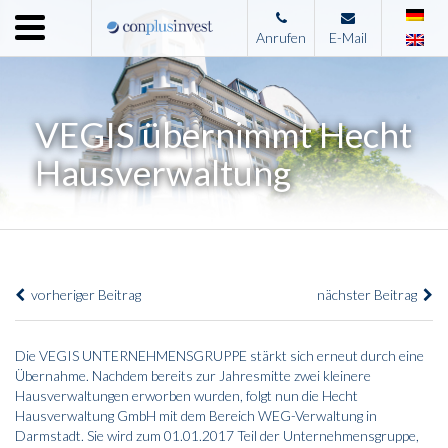
Menu
Anrufen
E-Mail
Home
Unternehmen
VEGIS übernimmt Hecht
Leistungen
Hausverwaltung
Immobilienangebote
News
Presse
vorheriger Beitrag
nächster Beitrag
Kontakt
Impressum
Die VEGIS UNTERNEHMENSGRUPPE stärkt sich erneut durch eine
Übernahme. Nachdem bereits zur Jahresmitte zwei kleinere
Hausverwaltungen erworben wurden, folgt nun die Hecht
Hausverwaltung GmbH mit dem Bereich WEG-Verwaltung in
Darmstadt. Sie wird zum 01.01.2017 Teil der Unternehmensgruppe,